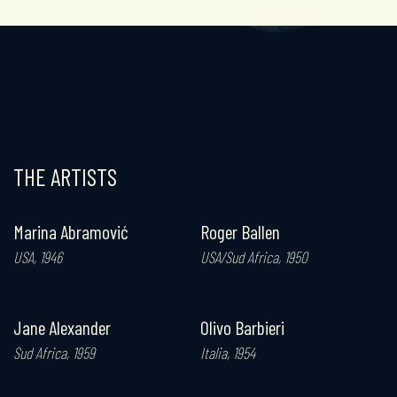
THE ARTISTS
Marina Abramović
Roger Ballen
J
USA, 1946
USA/Sud Africa, 1950
G
Jane Alexander
Olivo Barbieri
J
Sud Africa, 1959
Italia, 1954
R