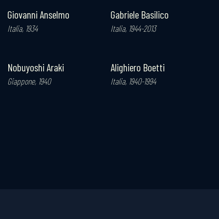
Giovanni Anselmo
Gabriele Basilico
M
Italia, 1934
Italia, 1944-2013
R
Nobuyoshi Araki
Alighiero Boetti
M
Giappone, 1940
Italia, 1940-1994
F