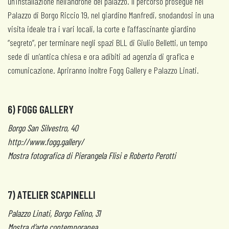
un’installazione nell’androne del palazzo. Il percorso prosegue nel
Palazzo di Borgo Riccio 19, nel giardino Manfredi, snodandosi in una
visita ideale tra i vari locali, la corte e l’affascinante giardino
“segreto”, per terminare negli spazi BLL di Giulio Belletti, un tempo
sede di un’antica chiesa e ora adibiti ad agenzia di grafica e
comunicazione. Apriranno inoltre Fogg Gallery e Palazzo Linati.
6
) FOGG GALLERY
Borgo San Silvestro, 40
http://www.fogg.gallery/
Mostra fotografica di Pierangela Flisi e Roberto Perotti
7) ATELIER SCAPINELLI
Palazzo Linati, Borgo Felino, 31
Mostra d’arte contemporanea