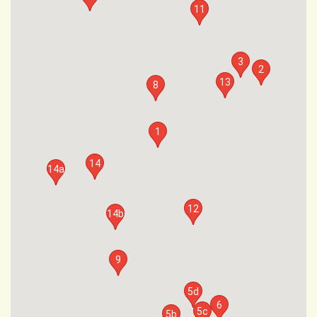
11
3
2
13
8
1
14
14a
12
14b
9
5d
6
5c
5b