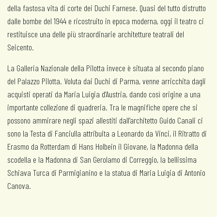
della fastosa vita di corte dei Duchi Farnese. Quasi del tutto distrutto
dalle bombe del 1944 e ricostruito in epoca moderna, oggi il teatro ci
restituisce una delle più straordinarie architetture teatrali del
Seicento.
La Galleria Nazionale della Pilotta invece è situata al secondo piano
del Palazzo Pilotta. Voluta dai Duchi di Parma, venne arricchita dagli
acquisti operati da Maria Luigia d’Austria, dando così origine a una
importante collezione di quadreria. Tra le magnifiche opere che si
possono ammirare negli spazi allestiti dall’architetto Guido Canali ci
sono la Testa di Fanciulla attribuita a Leonardo da Vinci, il Ritratto di
Erasmo da Rotterdam di Hans Holbein il Giovane, la Madonna della
scodella e la Madonna di San Gerolamo di Correggio, la bellissima
Schiava Turca di Parmigianino e la statua di Maria Luigia di Antonio
Canova.